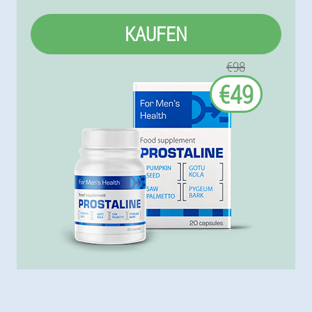
KAUFEN
€98
€49